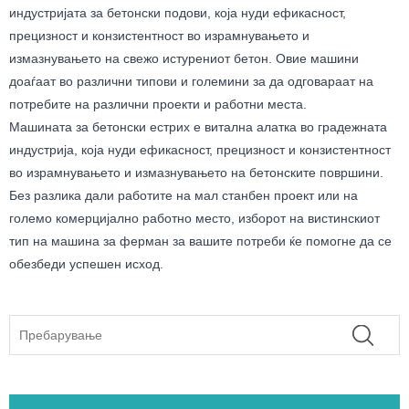
индустријата за бетонски подови, која нуди ефикасност,
прецизност и конзистентност во израмнувањето и
измазнувањето на свежо истурениот бетон. Овие машини
доаѓаат во различни типови и големини за да одговараат на
потребите на различни проекти и работни места.
Машината за бетонски естрих е витална алатка во градежната
индустрија, која нуди ефикасност, прецизност и конзистентност
во израмнувањето и измазнувањето на бетонските површини.
Без разлика дали работите на мал станбен проект или на
големо комерцијално работно место, изборот на вистинскиот
тип на машина за ферман за вашите потреби ќе помогне да се
обезбеди успешен исход.