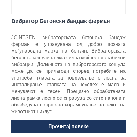
Вибратор Бетонски бандаж ферман
JOINTSEN вибраторската бетонска бандаж
ферман е управувана од добро позната
меѓународна марка на бензин. Вибраторската
бетонска кошулица има силна моќност и стабилни
вибрации. Должината на вибраторската кошула
може да се прилагоди според потребите на
употреба, главата за поврзување е лесна за
инсталирање, стапката на неуспех е мала и
менувачот е тесен. Прецизно обработената
лиена рамка лесно се справува со сите напони и
обезбедува совршено израмнување во текот на
животниот циклус.
Прочитај повеќе