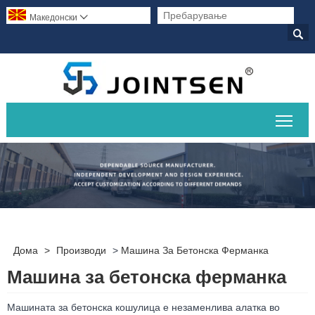
Македонски


Вклу
Дома
>
Производи
>
Машина За Бетонска Ферманка
Машина за бетонска ферманка
Машината за бетонска кошулица е незаменлива алатка во