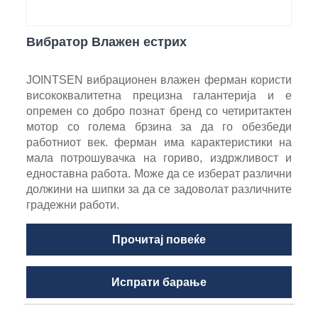
Вибратор Влажен естрих
JOINTSEN вибрационен влажен ферман користи
висококвалитетна прецизна галантерија и е
опремен со добро познат бренд со четиритактен
мотор со голема брзина за да го обезбеди
работниот век. ферман има карактеристики на
мала потрошувачка на гориво, издржливост и
едноставна работа. Може да се изберат различни
должини на шипки за да се задоволат различните
градежни работи.
Прочитај повеќе
Испрати барање