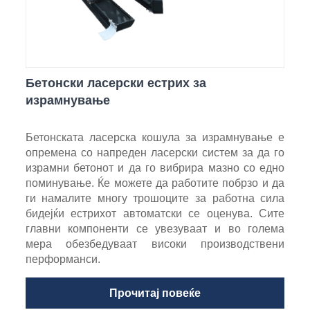
Бетонски ласерски естрих за
израмнување
Бетонската ласерска кошула за израмнување е
опремена со напреден ласерски систем за да го
израмни бетонот и да го вибрира мазно со едно
поминување. Ќе можете да работите побрзо и да
ги намалите многу трошоците за работна сила
бидејќи естрихот автоматски се оценува. Сите
главни компоненти се увезуваат и во голема
мера обезбедуваат високи производствени
перформанси.
Прочитај повеќе