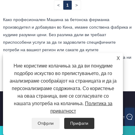
<
1
>
Како професионален Машина за бетонска ферманка
производител и добавувач во Кина, имаме сопствена фабрика и
нудиме разумни цени. Без разлика дали ви требаат
приспособени услуги за да ги задоволите специфичните
потреби на вашиот регион или сакате да купите
висококвалитетен Машина за бетонска ферманка, можете да ни
X
оставите порака преку информациите за контакт на веб-
Ние користиме колачиња за да ви понудиме
страницата.
подобро искуство во прелистувањето, да го
анализираме сообраќајот на страницата и да ја
персонализираме содржината. Со користење
на оваа страница, вие се согласувате со
нашата употреба на колачиња.
Политика за
приватност
Copyright © 2024 Guangzhou Contesen Trading Co., Ltd. Сите
права се задржани.
Отфрли
Прифати
whatsapp
Е-пошта