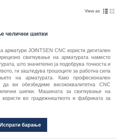
View as
ње челични шипки
на арматури JOINTSEN CNC користи дигитален
прецизно свиткување на арматурата наместо
урата, што значително ја подобрува точноста и
вото, ги заштедува трошоците за работна сила
ањето на арматурата. Како професионален
е да ви обезбедиме висококвалитетна CNC
елични шипки. Машината за свиткување на
 користи во градежништвото и фабриката за
Испрати барање