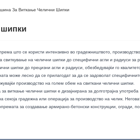
шина За Виткање Челични Шипки
 шипки
рема што се користи интензивно во градежништвото, производствот
за свиткување на челични шипки до специфични агли и радиуси за 
чни шипки до прецизни агли и радиуси, обезбедувајќи го квалитет
ната може лесно да се прилагодат за да се задоволат специфичнит
увајќи производство на голем обем на свиткани челични шипки.
за виткање челични шипки е дизајнирана за долготрајна употреба 
 секоја градежна или операција за производство на челик. Негова
 опремата за создавање армирано-бетонски конструкции, огради, по