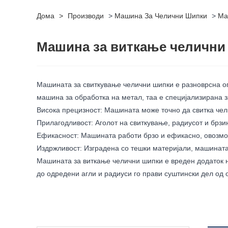
Дома
>
Производи
>
Машина За Челични Шипки
>
Ма
Машина за виткање челични
Машината за свиткување челични шипки е разноврсна оп
машина за обработка на метал, таа е специјализирана 
Висока прецизност: Машината може точно да свитка чели
Прилагодливост: Аголот на свиткување, радиусот и брзи
Ефикасност: Машината работи брзо и ефикасно, овозмож
Издржливост: Изградена со тешки материјали, машината 
Машината за виткање челични шипки е вреден додаток на
до одредени агли и радиуси го прави суштински дел од