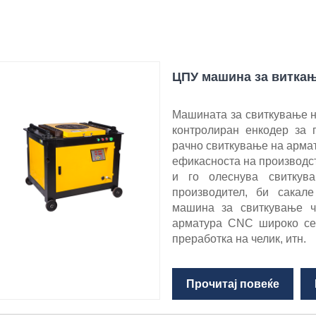
ЦПУ машина за витка
Машината за свиткување 
контролиран енкодер за 
рачно свиткување на армат
ефикасноста на производст
и го олеснува свиткув
производител, би сакал
машина за свиткување ч
арматура CNC широко се
преработка на челик, итн.
Прочитај повеќе