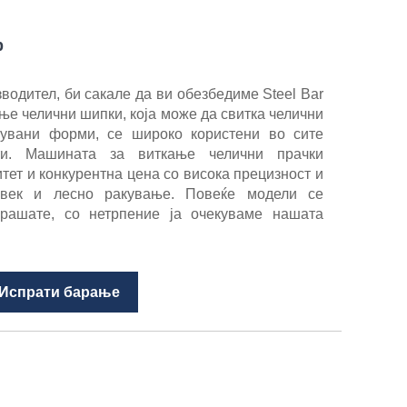
р
одител, би сакале да ви обезбедиме Steel Bar
ње челични шипки, која може да свитка челични
кувани форми, се широко користени во сите
ти. Машината за виткање челични прачки
ет и конкурентна цена со висока прецизност и
 век и лесно ракување. Повеќе модели се
прашате, со нетрпение ја очекуваме нашата
Испрати барање