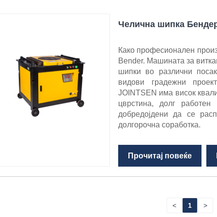
Челична шипка Бенде
Како професионален произв
Bender. Машината за витка
шипки во различни поса
видови градежни проек
JOINTSEN има висок квалит
цврстина, долг работен
добредојдени да се рас
долгорочна соработка.
Прочитај повеќе
<
1
>