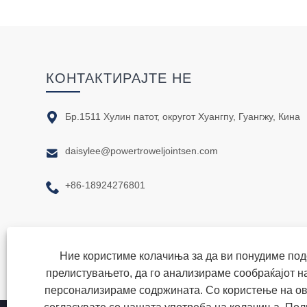
КОНТАКТИРАЈТЕ НЕ

Бр.1511 Хулин патот, округот Хуангпу, Гуангжу, Кина

daisylee@powertroweljointsen.com

+86-18924276801
Ние користиме колачиња за да ви понудиме под
прелистувањето, да го анализираме сообраќајот на
персонализираме содржината. Со користење на ов