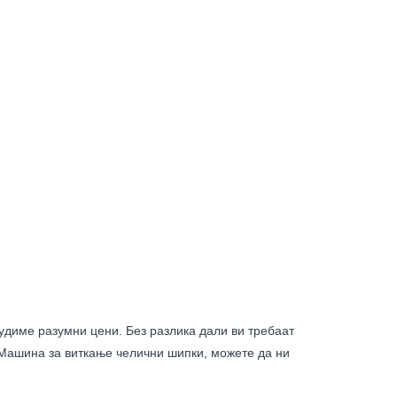
диме разумни цени. Без разлика дали ви требаат
 Машина за виткање челични шипки, можете да ни