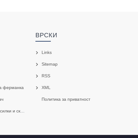
ВРСКИ
Links
Sitemap
RSS
а ферманка
XML
ач
Политика за приватност
скарификатори