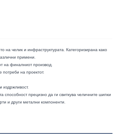
о на челик и инфраструктурата. Категоризирана како
различни примени.
от на финалниот производ.
е потреби на проектот.
и издржливост.
та способност прецизно да ги свиткува челичните шипки
рти и други метални компоненти.