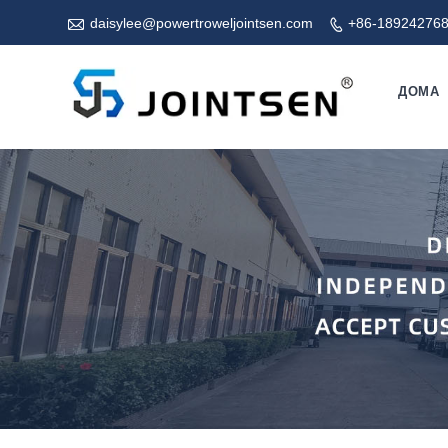

daisylee@powertroweljointsen.com
+86-18924276

ДОМА